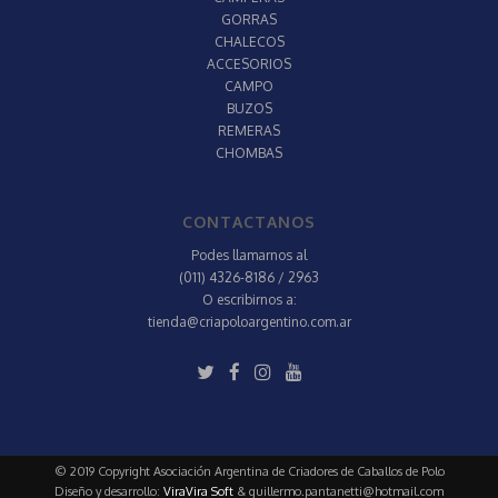
GORRAS
CHALECOS
ACCESORIOS
CAMPO
BUZOS
REMERAS
CHOMBAS
CONTACTANOS
Podes llamarnos al
(011) 4326-8186 / 2963
O escribirnos a:
tienda@criapoloargentino.com.ar
© 2019 Copyright Asociación Argentina de Criadores de Caballos de Polo
Diseño y desarrollo:
ViraVira Soft
&
guillermo.pantanetti@hotmail.com